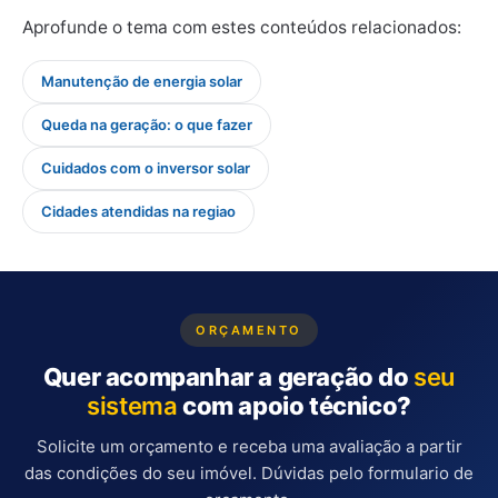
Aprofunde o tema com estes conteúdos relacionados:
Manutenção de energia solar
Queda na geração: o que fazer
Cuidados com o inversor solar
Cidades atendidas na regiao
ORÇAMENTO
Quer acompanhar a geração do
seu
sistema
com apoio técnico?
Solicite um orçamento e receba uma avaliação a partir
das condições do seu imóvel. Dúvidas pelo
formulario de